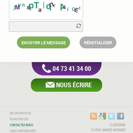
ENVOYER LE MESSAGE
RÉINITIALISER
04 73 41 34 00
NOUS ÉCRIRE
EN SAVOIR PLUS
PLAN D'ACCÈS
CLERDÔME
CONTACTEZ-NOUS
10 RUE ANDRÉ MOINIER
LIENS PARTENAIRES