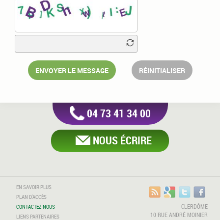
ENVOYER LE MESSAGE
RÉINITIALISER
04 73 41 34 00
NOUS ÉCRIRE
EN SAVOIR PLUS
PLAN D'ACCÈS
CLERDÔME
CONTACTEZ-NOUS
10 RUE ANDRÉ MOINIER
LIENS PARTENAIRES