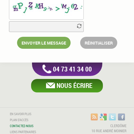
ENVOYER LE MESSAGE
RÉINITIALISER
04 73 41 34 00
NOUS ÉCRIRE
EN SAVOIR PLUS
PLAN D'ACCÈS
CLERDÔME
CONTACTEZ-NOUS
10 RUE ANDRÉ MOINIER
LIENS PARTENAIRES