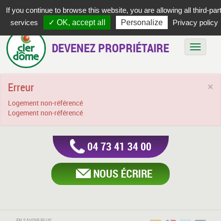
If you continue to browse this website, you are allowing all third-par
services
✓ OK, accept all
Personalize
Privacy policy
DEVENEZ PROPRIÉTAIRE
Bascule
Erreur
×
Logement non-référencé
Logement non-référencé
04 73 41 34 00
NOUS ÉCRIRE
EN SAVOIR PLUS