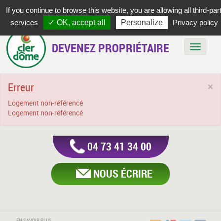
If you continue to browse this website, you are allowing all third-par
services
✓ OK, accept all
Personalize
Privacy policy
DEVENEZ PROPRIÉTAIRE
Bascule
Erreur
×
Logement non-référencé
Logement non-référencé
04 73 41 34 00
NOUS ÉCRIRE
EN SAVOIR PLUS