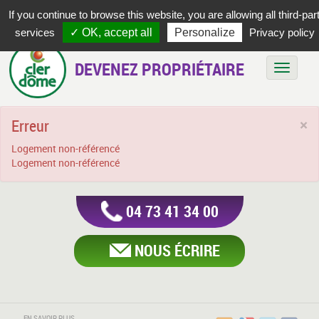
If you continue to browse this website, you are allowing all third-par
services
✓ OK, accept all
Personalize
Privacy policy
DEVENEZ PROPRIÉTAIRE
Bascule
Erreur
×
Logement non-référencé
Logement non-référencé
04 73 41 34 00
NOUS ÉCRIRE
EN SAVOIR PLUS