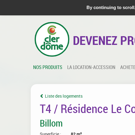
DEMANDER UN
RENDEZ-VOUS
DEMANDE D'
INFOR
By continuing to scroll
DEVENEZ PR
NOS PRODUITS
LA LOCATION-ACCESSION
ACHETE
Liste des logements
T4 / Résidence Le C
Billom
Superficie :
82 m²