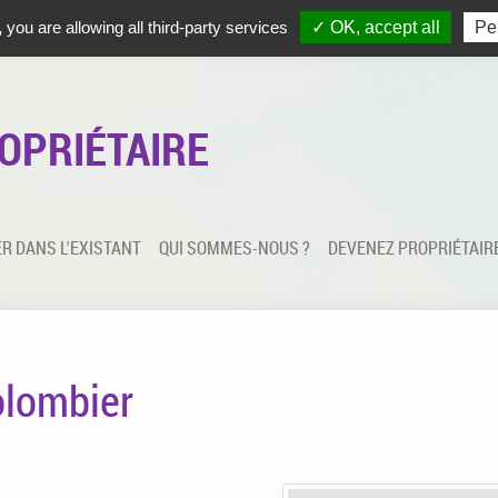
MATION
NOUS APPELLER
PARRAINAGE
PLAN D'ACCÈS
,
you are allowing all third-party services
✓ OK, accept all
Pe
OPRIÉTAIRE
R DANS L'EXISTANT
QUI SOMMES-NOUS ?
DEVENEZ PROPRIÉTAIR
olombier