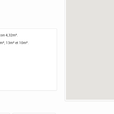
con 4,32m².
5m², 13m² et 10m².