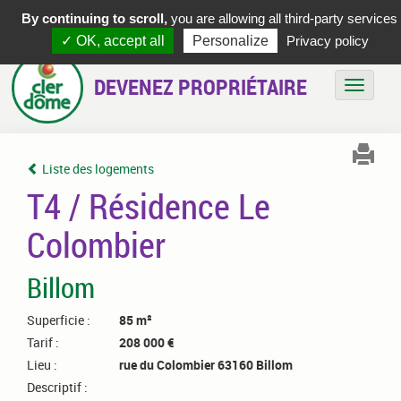
By continuing to scroll,
you are allowing all third-party services
✓ OK, accept all
Personalize
Privacy policy
DEVENEZ PROPRIÉTAIRE
Bascule
Liste des logements
T4 / Résidence Le
Colombier
Billom
Superficie :
85 m²
Tarif :
208 000 €
Lieu :
rue du Colombier 63160 Billom
Descriptif :