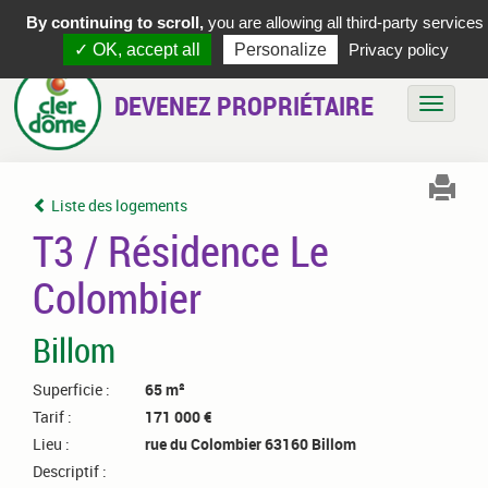
By continuing to scroll,
you are allowing all third-party services
✓ OK, accept all
Personalize
Privacy policy
DEVENEZ PROPRIÉTAIRE
Bascule
Liste des logements
T3 / Résidence Le
Colombier
Billom
Superficie :
65 m²
Tarif :
171 000 €
Lieu :
rue du Colombier 63160 Billom
Descriptif :