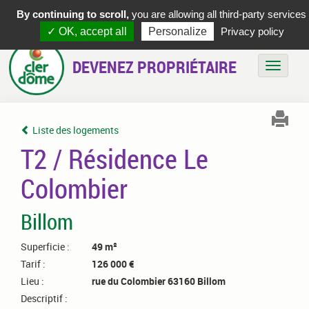
By continuing to scroll,
you are allowing all third-party services
✓ OK, accept all
Personalize
Privacy policy
DEVENEZ PROPRIÉTAIRE
Bascule
Liste des logements
T2 / Résidence Le
Colombier
Billom
Superficie :
49 m²
Tarif :
126 000 €
Lieu :
rue du Colombier 63160 Billom
Descriptif :