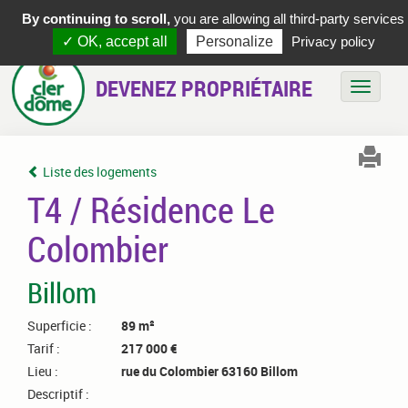
By continuing to scroll,
you are allowing all third-party services
✓ OK, accept all
Personalize
Privacy policy
DEVENEZ PROPRIÉTAIRE
Bascule
Liste des logements
T4 / Résidence Le
Colombier
Billom
Superficie :
89 m²
Tarif :
217 000 €
Lieu :
rue du Colombier 63160 Billom
Descriptif :