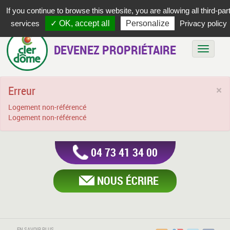
If you continue to browse this website, you are allowing all third-par
services
✓ OK, accept all
Personalize
Privacy policy
DEVENEZ PROPRIÉTAIRE
Bascule
Erreur
×
Logement non-référencé
Logement non-référencé
04 73 41 34 00
NOUS ÉCRIRE
EN SAVOIR PLUS