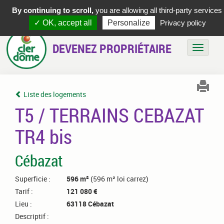
By continuing to scroll,
you are allowing all third-party services
✓ OK, accept all
Personalize
Privacy policy
DEVENEZ PROPRIÉTAIRE
Bascule
Liste des logements
T5 / TERRAINS CEBAZAT
TR4 bis
Cébazat
Superficie :
596 m²
(596 m² loi carrez)
Tarif :
121 080 €
Lieu :
63118 Cébazat
Descriptif :