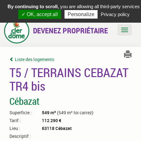
By continuing to scroll,
you are allowing all third-party services
✓ OK, accept all
Personalize
Privacy policy
DEVENEZ PROPRIÉTAIRE
Bascule
Liste des logements
T5 / TERRAINS CEBAZAT
TR4 bis
Cébazat
Superficie :
549 m²
(549 m² loi carrez)
Tarif :
112 290 €
Lieu :
63118 Cébazat
Descriptif :