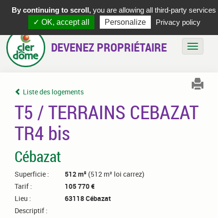
By continuing to scroll,
you are allowing all third-party services
✓ OK, accept all
Personalize
Privacy policy
DEVENEZ PROPRIÉTAIRE
Bascule
Liste des logements
T5 / TERRAINS CEBAZAT
TR4 bis
Cébazat
Superficie :
512 m²
(512 m² loi carrez)
Tarif :
105 770 €
Lieu :
63118 Cébazat
Descriptif :