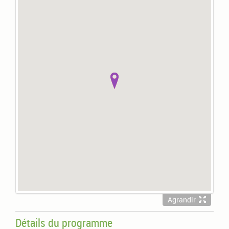
105 770 €
95
512 m²
105 740 €
96
517 m²
132 560 €
105
659 m²
112 290 €
107
549 m²
121 080 €
141
596 m²
121 280 €
142
597 m²
Dernier lot de la tranche précédente
112
550 m²
103 750 €
nous contacter 04 73 41 34 00
Agrandir
Détails du programme