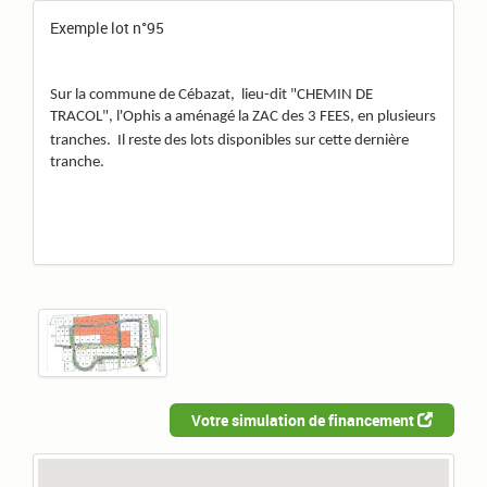
Exemple lot n°95
Sur la commune de Cébazat,
lieu-dit "CHEMIN DE
TRACOL", l'Ophis a aménagé la ZAC des 3 FEES, en plusieurs
tranches.
Il reste des lots disponibles sur cette dernière
tranche.
Voici les lots disponibles actuellement:
PRIX TTC
N° LOT
SURFACE TERRAIN
107 630 €
90
521 m²
107 210 €
91
519 m²
Votre simulation de financement
107 210 €
92
519 m²
118 010 €
93
577 m²