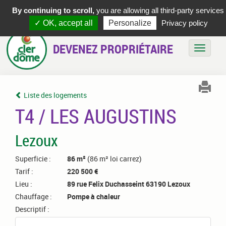
By continuing to scroll,
you are allowing all third-party services
✓ OK, accept all
Personalize
Privacy policy
DEVENEZ PROPRIÉTAIRE
Bascule
Liste des logements
T4 / LES AUGUSTINS
Lezoux
Superficie :
86 m²
(86 m² loi carrez)
Tarif :
220 500 €
Lieu :
89 rue Felix Duchasseint 63190 Lezoux
Chauffage :
Pompe à chaleur
Descriptif :