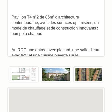
Pavillon T4 n°2 de 86m² d'architecture
contemporaine, avec des surfaces optimisées, un
mode de chauffage et de construction innovants :
pompe à chaleur.
Au RDC,une entrée avec placard, une salle d'eau
avec WC,et une cuisine ouverte sur le
salon/séjour. Beaux volumes, lumineux, où vous
apprécierez de vous retrouver en famille. un
jardin de 77m² exposé Ouest avec une terrasse
aménagé. A l’étage 3 chambres dont 1 avec
placard, 1cellier,1 salle d'eau et 1 WC séparé.
Attenant au pavillon un garage fermé.
Programme commercialisé en LOCATION
ACCESSION.