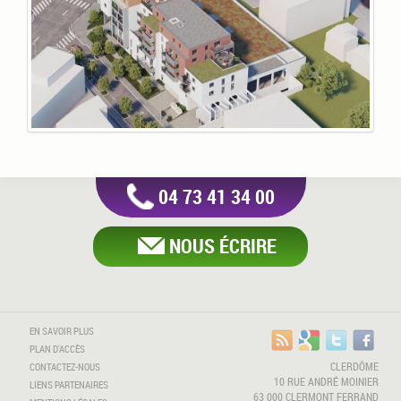
04 73 41 34 00
NOUS ÉCRIRE
EN SAVOIR PLUS
PLAN D'ACCÈS
CLERDÔME
CONTACTEZ-NOUS
10 RUE ANDRÉ MOINIER
LIENS PARTENAIRES
63 000 CLERMONT FERRAND