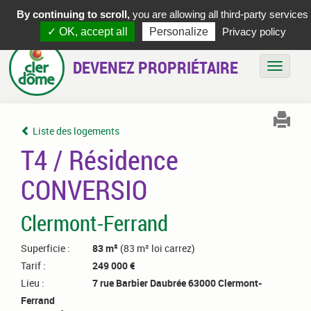
By continuing to scroll,
you are allowing all third-party services
✓ OK, accept all
Personalize
Privacy policy
DEVENEZ PROPRIÉTAIRE
Bascule
Liste des logements
T4 / Résidence
CONVERSIO
Clermont-Ferrand
Superficie :
83 m²
(83 m² loi carrez)
Tarif :
249 000 €
Lieu :
7 rue Barbier Daubrée 63000 Clermont-
Ferrand