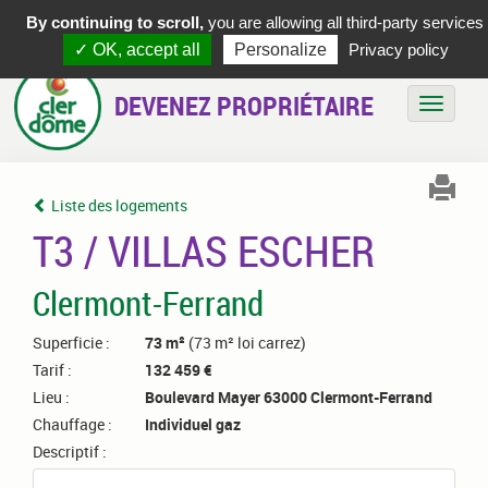
By continuing to scroll,
you are allowing all third-party services
✓ OK, accept all
Personalize
Privacy policy
DEVENEZ PROPRIÉTAIRE
Bascule
Liste des logements
T3 / VILLAS ESCHER
Clermont-Ferrand
Superficie :
73 m²
(73 m² loi carrez)
Tarif :
132 459 €
Lieu :
Boulevard Mayer 63000 Clermont-Ferrand
Chauffage :
Individuel gaz
Descriptif :