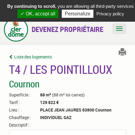
By continuing to scroll,
you are allowing all third-party services
✓ OK, accept all
Personalize
Privacy policy
DEVENEZ PROPRIÉTAIRE
Bascule
Liste des logements
T4 / LES POINTILLOUX
Cournon
Superficie :
88 m²
(88 m² loi carrez)
Tarif :
129 822 €
Lieu :
PLACE JEAN JAURES 63800 Cournon
Chauffage :
INDIVIDUEL GAZ
Descriptif :