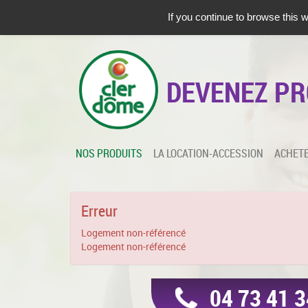
DEMANDER UN
RENDEZ-VOUS
DEMANDE D'
INFOR
If you continue to browse this w
DEVENEZ PR
NOS PRODUITS
LA LOCATION-ACCESSION
ACHETE
Erreur
Logement non-référencé
Logement non-référencé
04 73 41 3