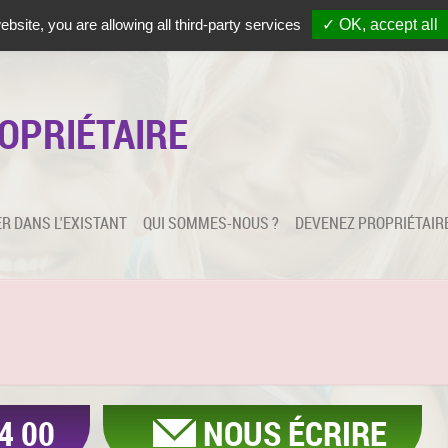
MATION
NOUS APPELLER
PARRAINAGE
PLAN D'ACCÈS
ebsite, you are allowing all third-party services
✓ OK, accept all
OPRIÉTAIRE
R DANS L'EXISTANT
QUI SOMMES-NOUS ?
DEVENEZ PROPRIÉTAIR
4 00
NOUS ÉCRIRE