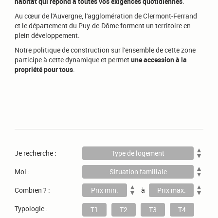
habitat qui répond à toutes vos exigences quotidiennes
.
Au cœur de l'Auvergne, l'agglomération de Clermont-Ferrand
et le département du Puy-de-Dôme forment un territoire en
plein développement.
Notre politique de construction sur l'ensemble de cette zone
participe à cette dynamique et permet
une accession à la
propriété pour tous
.
Je recherche :
Type de logement
Moi :
Situation familiale
Combien ? :
Prix min.
à
Prix max.
Typologie :
T1
T2
T3
T4