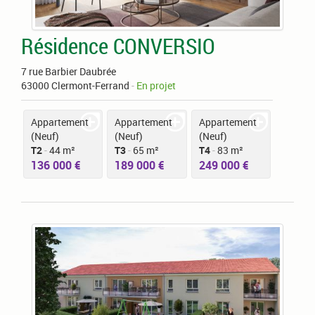
Résidence CONVERSIO
7 rue Barbier Daubrée
63000 Clermont-Ferrand
-
En projet
Appartement
Appartement
Appartement
(Neuf)
(Neuf)
(Neuf)
T2
-
44 m²
T3
-
65 m²
T4
-
83 m²
136 000 €
189 000 €
249 000 €