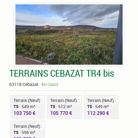
TERRAINS CEBAZAT TR4 bis
63118 Cébazat
-
En cours
Terrain (Neuf)
Terrain (Neuf)
Terrain (Neuf)
T5
-
549 m²
T5
-
512 m²
T5
-
549 m²
103 750 €
105 770 €
112 290 €
Terrain (Neuf)
T5
-
596 m²