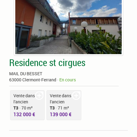
Residence st cirgues
MAIL DU BESSET
63000 Clermont-Ferrand
-
En cours
Vente dans
Vente dans
l'ancien
l'ancien
T3
-
70 m²
T3
-
71 m²
132 000 €
139 000 €