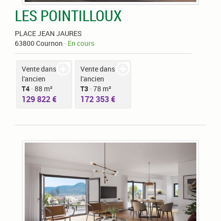
LES POINTILLOUX
PLACE JEAN JAURES
63800 Cournon
-
En cours
Vente dans
Vente dans
l'ancien
l'ancien
T4
-
88 m²
T3
-
78 m²
129 822 €
172 353 €